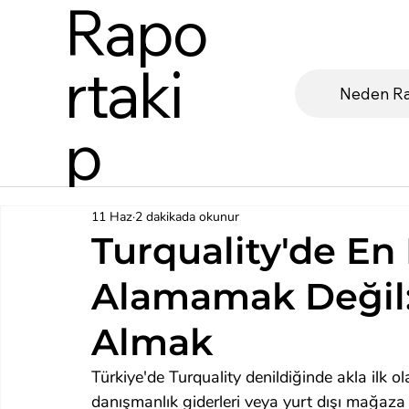
Rapo
rtaki
Neden Ra
p
11 Haz
2 dakikada okunur
Turquality'de En
Alamamak Değil:
Almak
Türkiye'de Turquality denildiğinde akla ilk ol
danışmanlık giderleri veya yurt dışı mağaza d