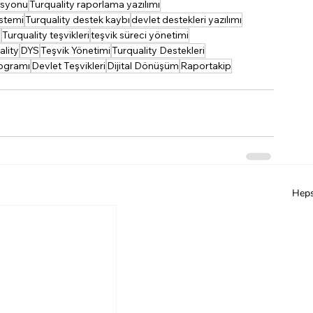
asyonu
Turquality raporlama yazılımı
istemi
Turquality destek kaybı
devlet destekleri yazılımı
u
Turquality teşvikleri
teşvik süreci yönetimi
ality
DYS
Teşvik Yönetimi
Turquality Destekleri
ogramı
Devlet Teşvikleri
Dijital Dönüşüm
Raportakip
Heps