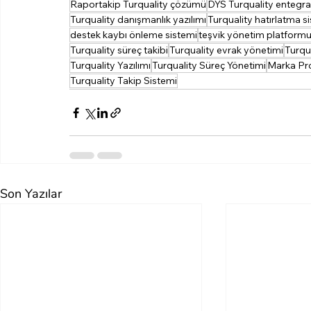
Raportakip Turquality çözümü
DYS Turquality entegr
Turquality danışmanlık yazılımı
Turquality hatırlatma s
destek kaybı önleme sistemi
teşvik yönetim platform
Turquality süreç takibi
Turquality evrak yönetimi
Turqu
Turquality Yazılımı
Turquality Süreç Yönetimi
Marka Pr
Turquality Takip Sistemi
Son Yazılar