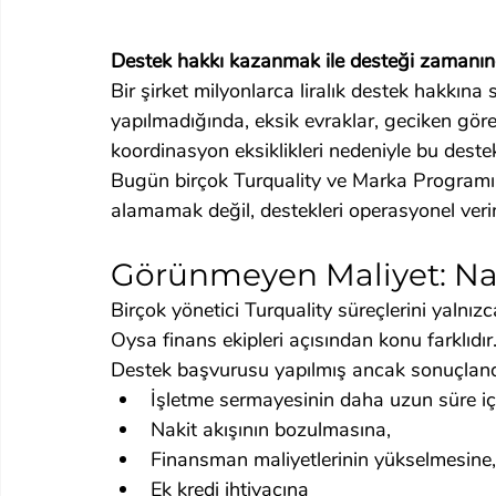
Destek hakkı kazanmak ile desteği zamanında
Bir şirket milyonlarca liralık destek hakkına
yapılmadığında, eksik evraklar, geciken gö
koordinasyon eksiklikleri nedeniyle bu destekle
Bugün birçok Turquality ve Marka Programı k
alamamak değil, destekleri operasyonel verim
Görünmeyen Maliyet: Nak
Birçok yönetici Turquality süreçlerini yalnız
Oysa finans ekipleri açısından konu farklıdır
Destek başvurusu yapılmış ancak sonuçland
İşletme sermayesinin daha uzun süre iç
Nakit akışının bozulmasına,
Finansman maliyetlerinin yükselmesine,
Ek kredi ihtiyacına